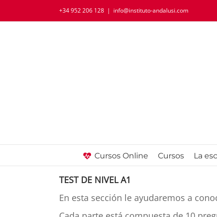
+34 952 206 128
|
info@instituto-andalusi.com
Cursos Online
Cursos
La es
TEST DE NIVEL A1
En esta sección le ayudaremos a conoc
Cada parte está compuesta de 10 pregu