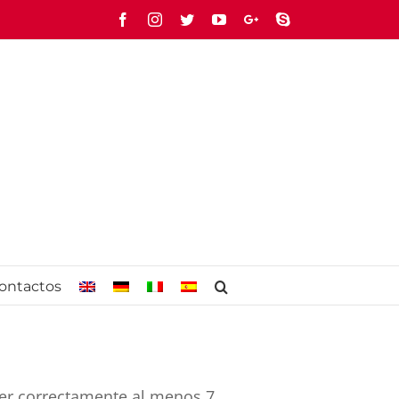
Facebook
Instagram
Twitter
YouTube
Google+
Skype
ontactos
der correctamente al menos 7