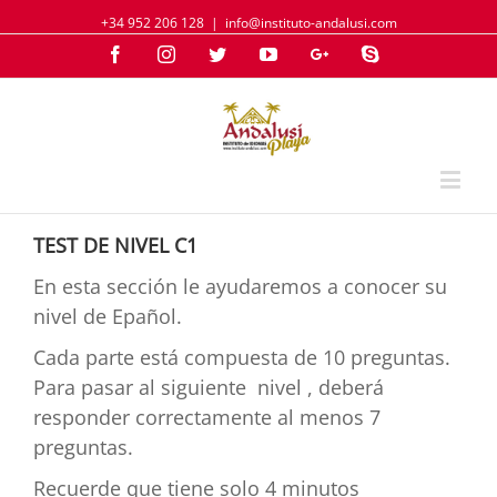
+34 952 206 128
|
info@instituto-andalusi.com
Facebook
Instagram
Twitter
YouTube
Google+
Skype
TEST DE NIVEL C1
En esta sección le ayudaremos a conocer su
nivel de Epañol.
Cada parte está compuesta de 10 preguntas.
Para pasar al siguiente nivel , deberá
responder correctamente al menos 7
preguntas.
Recuerde que tiene solo 4 minutos