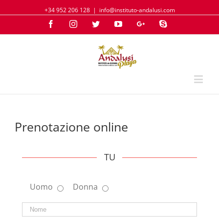
+34 952 206 128
|
info@instituto-andalusi.com
Facebook
Instagram
Twitter
YouTube
Google+
Skype
Prenotazione online
TU
Uomo
Donna