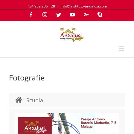
+34 952 206 128
|
info@instituto-andalusi.com
Facebook
Instagram
Twitter
YouTube
Google+
Skype
Fotografie
Scuola