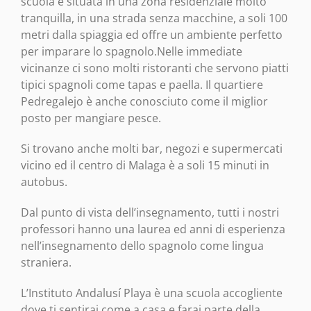
scuola è situata in una zona residenziale molto
tranquilla, in una strada senza macchine, a soli 100
metri dalla spiaggia ed offre un ambiente perfetto
per imparare lo spagnolo.Nelle immediate
vicinanze ci sono molti ristoranti che servono piatti
tipici spagnoli come tapas e paella. Il quartiere
Pedregalejo è anche conosciuto come il miglior
posto per mangiare pesce.
Si trovano anche molti bar, negozi e supermercati
vicino ed il centro di Malaga è a soli 15 minuti in
autobus.
Dal punto di vista dell’insegnamento, tutti i nostri
professori hanno una laurea ed anni di esperienza
nell’insegnamento dello spagnolo come lingua
straniera.
L’Instituto Andalusí Playa è una scuola accogliente
dove ti sentirai come a casa e farai parte della