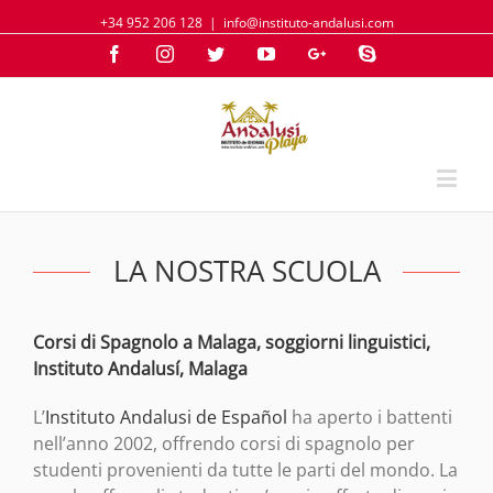
+34 952 206 128
|
info@instituto-andalusi.com
Facebook
Instagram
Twitter
YouTube
Google+
Skype
LA NOSTRA SCUOLA
Corsi di Spagnolo a Malaga, soggiorni linguistici,
Instituto Andalusí
, Malaga
L’
Instituto Andalusi de Español
ha aperto i battenti
nell’anno 2002, offrendo corsi di spagnolo per
studenti provenienti da tutte le parti del mondo. La