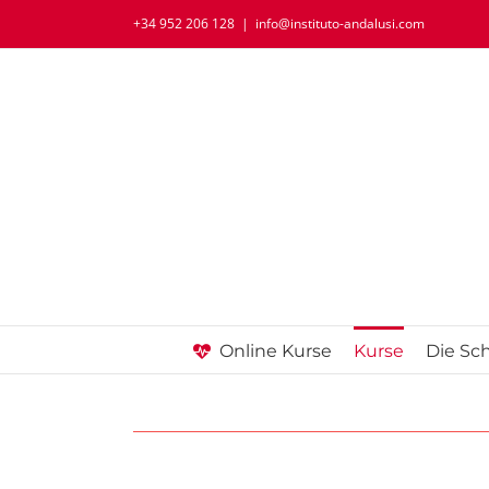
+34 952 206 128
|
info@instituto-andalusi.com
Online Kurse
Kurse
Die Sc