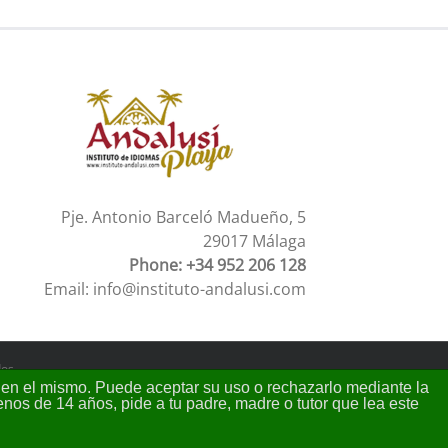
Pje. Antonio Barceló Madueño, 5
29017 Málaga
Phone: +34 952 206 128
Email:
info@instituto-andalusi.com
os.
os en el mismo. Puede aceptar su uso o rechazarlo mediante la
nos de 14 años, pide a tu padre, madre o tutor que lea este